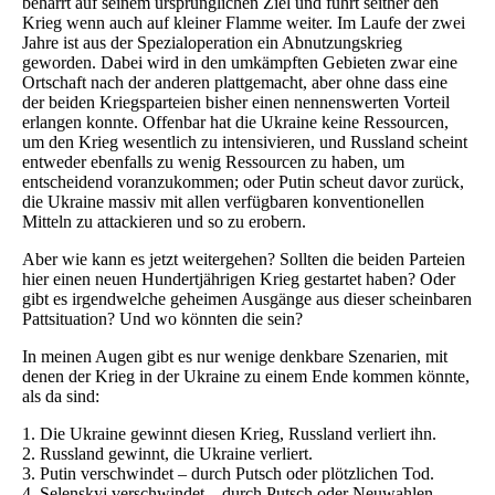
beharrt auf seinem ursprünglichen Ziel und führt seither den
Krieg wenn auch auf kleiner Flamme weiter. Im Laufe der zwei
Jahre ist aus der Spezialoperation ein Abnutzungskrieg
geworden. Dabei wird in den umkämpften Gebieten zwar eine
Ortschaft nach der anderen plattgemacht, aber ohne dass eine
der beiden Kriegsparteien bisher einen nennenswerten Vorteil
erlangen konnte. Offenbar hat die Ukraine keine Ressourcen,
um den Krieg wesentlich zu intensivieren, und Russland scheint
entweder ebenfalls zu wenig Ressourcen zu haben, um
entscheidend voranzukommen; oder Putin scheut davor zurück,
die Ukraine massiv mit allen verfügbaren konventionellen
Mitteln zu attackieren und so zu erobern.
Aber wie kann es jetzt weitergehen? Sollten die beiden Parteien
hier einen neuen Hundertjährigen Krieg gestartet haben? Oder
gibt es irgendwelche geheimen Ausgänge aus dieser scheinbaren
Pattsituation? Und wo könnten die sein?
In meinen Augen gibt es nur wenige denkbare Szenarien, mit
denen der Krieg in der Ukraine zu einem Ende kommen könnte,
als da sind:
1. Die Ukraine gewinnt diesen Krieg, Russland verliert ihn.
2. Russland gewinnt, die Ukraine verliert.
3. Putin verschwindet – durch Putsch oder plötzlichen Tod.
4. Selenskyj verschwindet – durch Putsch oder Neuwahlen.