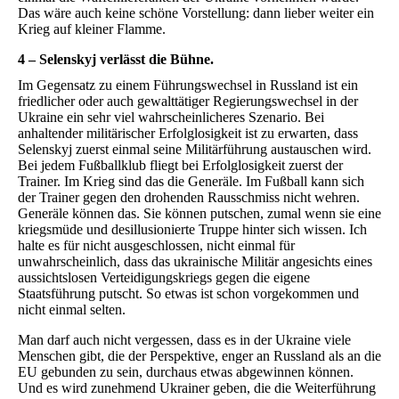
Das wäre auch keine schöne Vorstellung: dann lieber weiter ein
Krieg auf kleiner Flamme.
4 – Selenskyj verlässt die Bühne.
Im Gegensatz zu einem Führungswechsel in Russland ist ein
friedlicher oder auch gewalttätiger Regierungswechsel in der
Ukraine ein sehr viel wahrscheinlicheres Szenario. Bei
anhaltender militärischer Erfolglosigkeit ist zu erwarten, dass
Selenskyj zuerst einmal seine Militärführung austauschen wird.
Bei jedem Fußballklub fliegt bei Erfolglosigkeit zuerst der
Trainer. Im Krieg sind das die Generäle. Im Fußball kann sich
der Trainer gegen den drohenden Rausschmiss nicht wehren.
Generäle können das. Sie können putschen, zumal wenn sie eine
kriegsmüde und desillusionierte Truppe hinter sich wissen. Ich
halte es für nicht ausgeschlossen, nicht einmal für
unwahrscheinlich, dass das ukrainische Militär angesichts eines
aussichtslosen Verteidigungskriegs gegen die eigene
Staatsführung putscht. So etwas ist schon vorgekommen und
nicht einmal selten.
Man darf auch nicht vergessen, dass es in der Ukraine viele
Menschen gibt, die der Perspektive, enger an Russland als an die
EU gebunden zu sein, durchaus etwas abgewinnen können.
Und es wird zunehmend Ukrainer geben, die die Weiterführung