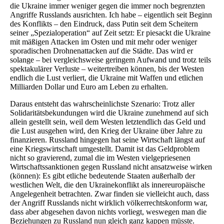
die Ukraine immer weniger gegen die immer noch begrenzten
Angriffe Russlands ausrichten. Ich habe – eigentlich seit Beginn
des Konflikts – den Eindruck, dass Putin seit dem Scheitern
seiner „Spezialoperation“ auf Zeit setzt: Er piesackt die Ukraine
mit mäßigen Attacken im Osten und mit mehr oder weniger
sporadischen Drohnenattacken auf die Städte. Das wird er
solange – bei vergleichsweise geringem Aufwand und trotz teils
spektakulärer Verluste – weitertreiben können, bis der Westen
endlich die Lust verliert, die Ukraine mit Waffen und etlichen
Milliarden Dollar und Euro am Leben zu erhalten.
Daraus entsteht das wahrscheinlichste Szenario: Trotz aller
Solidaritätsbekundungen wird die Ukraine zunehmend auf sich
allein gestellt sein, weil dem Westen letztendlich das Geld und
die Lust ausgehen wird, den Krieg der Ukraine über Jahre zu
finanzieren. Russland hingegen hat seine Wirtschaft längst auf
eine Kriegswirtschaft umgestellt. Damit ist das Geldproblem
nicht so gravierend, zumal die im Westen vielgepriesenen
Wirtschaftssanktionen gegen Russland nicht ansatzweise wirken
(können): Es gibt etliche bedeutende Staaten außerhalb der
westlichen Welt, die den Ukrainekonflikt als innereuropäische
Angelegenheit betrachten. Zwar finden sie vielleicht auch, dass
der Angriff Russlands nicht wirklich völkerrechtskonform war,
dass aber abgesehen davon nichts vorliegt, weswegen man die
Beziehungen zu Russland nun gleich ganz kappen müsste.