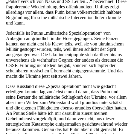
„Putschversuch von Nazis und SS-Leuten…“ bezeichnet. Diese
frappierende Wiederholung des offenkundigen Unfugs zeigt
allerdings vor allem, dass Putin keine völkerrechtlich haltbare
Begründung für seine militärische Intervention liefern konnte
und kann.
Jedenfalls ist Putins „militärische Spezialoperation“ von
Anbeginn an gründlich in die Hose gegangen. Seine Panzer
kamen gar nicht erst bis Kiew: teils, weil sie von ukrainischem
Militär gestoppt wurden, teils, weil ihnen schlicht der Sprit
ausgegangen war. Die Ukraine entpuppte sich darüber hinaus
unversehens als wehrhafter Gegner, der anders als dereinst die
CSSR-Führung nicht klein beigab, sondern sich tapfer der
scheinbaren russischen Übermacht entgegenstemmte. Und das
macht die Ukraine jetzt seit zwei Jahren.
Dass Russland diese „Spezialoperation“ nicht wie gedacht
erledigen konnte, lag zunächst einmal daran, dass Putin und
seine Berater die militärische Schlagkraft der Ukraine, vor allem
aber ihren Willen zum Widerstand wohl grandios unterschätzt
und die eigenen Fähigkeiten ebenso grandios überschätzt hatten.
An Putins Stelle hätte ich mir daraufhin zuerst meinen
Geheimdienst vorgeknöpft, und dann versucht, aus dieser
strategischen Katastrophe einigermaßen gesichtswahrend wieder
herauszukommen. Genau das hat Putin aber nicht gemacht. Er