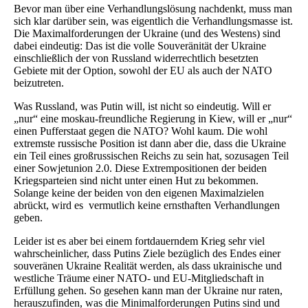
Bevor man über eine Verhandlungslösung nachdenkt, muss man
sich klar darüber sein, was eigentlich die Verhandlungsmasse ist.
Die Maximalforderungen der Ukraine (und des Westens) sind
dabei eindeutig: Das ist die volle Souveränität der Ukraine
einschließlich der von Russland widerrechtlich besetzten
Gebiete mit der Option, sowohl der EU als auch der NATO
beizutreten.
Was Russland, was Putin will, ist nicht so eindeutig. Will er
„nur“ eine moskau-freundliche Regierung in Kiew, will er „nur“
einen Pufferstaat gegen die NATO? Wohl kaum. Die wohl
extremste russische Position ist dann aber die, dass die Ukraine
ein Teil eines großrussischen Reichs zu sein hat, sozusagen Teil
einer Sowjetunion 2.0. Diese Extrempositionen der beiden
Kriegsparteien sind nicht unter einen Hut zu bekommen.
Solange keine der beiden von den eigenen Maximalzielen
abrückt, wird es vermutlich keine ernsthaften Verhandlungen
geben.
Leider ist es aber bei einem fortdauerndem Krieg sehr viel
wahrscheinlicher, dass Putins Ziele bezüglich des Endes einer
souveränen Ukraine Realität werden, als dass ukrainische und
westliche Träume einer NATO- und EU-Mitgliedschaft in
Erfüllung gehen. So gesehen kann man der Ukraine nur raten,
herauszufinden, was die Minimalforderungen Putins sind und