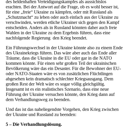
des heldenhaften Verteidigungskampfes als aussichtslos
erachten. Bei der Antwort auf die Frage, ob es wohl besser ist,
für eine „freie“ Ukraine zu kämpfen, oder mit Russland als
„Schutzmacht“ zu leben oder auch einfach aus der Ukraine zu
verschwinden, werden etliche Ukrainer sich gegen den Kampf
entscheiden. Anders als in Russland könnten daher auch freie
Wahlen in der Ukraine zu dem Ergebnis führen, dass eine
nachfolgende Regierung den Krieg beendet.
Ein Führungswechsel in der Ukraine könnte also zu einem Ende
des Ukrainekriegs führen. Das wäre aber auch das Ende aller
Träume, dass die Ukraine in die EU oder gar in die NATO
kommen könnte. Für einen sehr großen Teil der ukrainischen
Bevölkerung wäre das ein Desaster. Für die Bewohner der EU-
oder NATO-Staaten wäre es von zusätzlichen Flüchtlingen
abgesehen kein dramatisch schlechter Kriegsausgang. Dem
großen Rest der Welt wäre es sogar völlig gleichgültig.
Insgesamt ist es ein realistisches Szenario, dass eine neue
Führung der Ukraine versuchen könnte, den Krieg dann auf
dem Verhandlungsweg zu beenden.
Und das ist das naheliegendste Vorgehen, den Krieg zwischen
der Ukraine und Russland zu beenden:
5 – Die Verhandlungslösung.