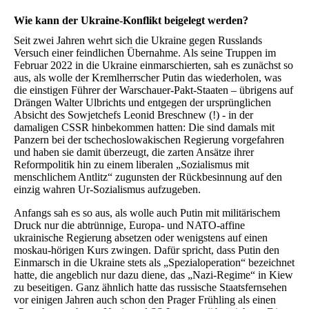
Wie kann der Ukraine-Konflikt beigelegt werden?
Seit zwei Jahren wehrt sich die Ukraine gegen Russlands
Versuch einer feindlichen Übernahme. Als seine Truppen im
Februar 2022 in die Ukraine einmarschierten, sah es zunächst so
aus, als wolle der Kremlherrscher Putin das wiederholen, was
die einstigen Führer der Warschauer-Pakt-Staaten – übrigens auf
Drängen Walter Ulbrichts und entgegen der ursprünglichen
Absicht des Sowjetchefs Leonid Breschnew (!) - in der
damaligen CSSR hinbekommen hatten: Die sind damals mit
Panzern bei der tschechoslowakischen Regierung vorgefahren
und haben sie damit überzeugt, die zarten Ansätze ihrer
Reformpolitik hin zu einem liberalen „Sozialismus mit
menschlichem Antlitz“ zugunsten der Rückbesinnung auf den
einzig wahren Ur-Sozialismus aufzugeben.
Anfangs sah es so aus, als wolle auch Putin mit militärischem
Druck nur die abtrünnige, Europa- und NATO-affine
ukrainische Regierung absetzen oder wenigstens auf einen
moskau-hörigen Kurs zwingen. Dafür spricht, dass Putin den
Einmarsch in die Ukraine stets als „Spezialoperation“ bezeichnet
hatte, die angeblich nur dazu diene, das „Nazi-Regime“ in Kiew
zu beseitigen. Ganz ähnlich hatte das russische Staatsfernsehen
vor einigen Jahren auch schon den Prager Frühling als einen