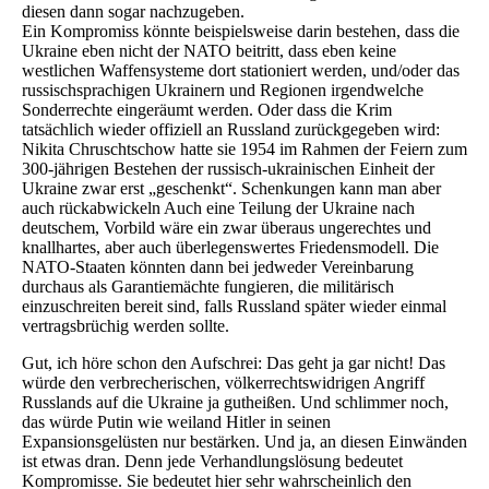
diesen dann sogar nachzugeben.
Ein Kompromiss könnte beispielsweise darin bestehen, dass die
Ukraine eben nicht der NATO beitritt, dass eben keine
westlichen Waffensysteme dort stationiert werden, und/oder das
russischsprachigen Ukrainern und Regionen irgendwelche
Sonderrechte eingeräumt werden. Oder dass die Krim
tatsächlich wieder offiziell an Russland zurückgegeben wird:
Nikita Chruschtschow hatte sie 1954 im Rahmen der Feiern zum
300-jährigen Bestehen der russisch-ukrainischen Einheit der
Ukraine zwar erst „geschenkt“. Schenkungen kann man aber
auch rückabwickeln Auch eine Teilung der Ukraine nach
deutschem, Vorbild wäre ein zwar überaus ungerechtes und
knallhartes, aber auch überlegenswertes Friedensmodell. Die
NATO-Staaten könnten dann bei jedweder Vereinbarung
durchaus als Garantiemächte fungieren, die militärisch
einzuschreiten bereit sind, falls Russland später wieder einmal
vertragsbrüchig werden sollte.
Gut, ich höre schon den Aufschrei: Das geht ja gar nicht! Das
würde den verbrecherischen, völkerrechtswidrigen Angriff
Russlands auf die Ukraine ja gutheißen. Und schlimmer noch,
das würde Putin wie weiland Hitler in seinen
Expansionsgelüsten nur bestärken. Und ja, an diesen Einwänden
ist etwas dran. Denn jede Verhandlungslösung bedeutet
Kompromisse. Sie bedeutet hier sehr wahrscheinlich den