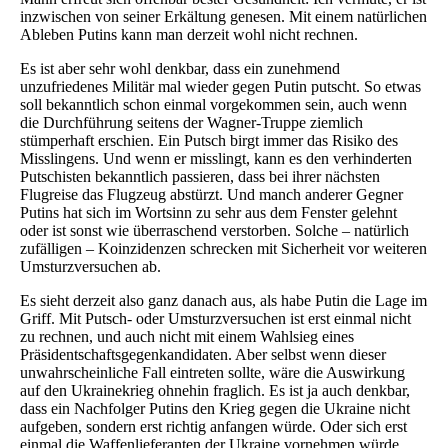
inzwischen von seiner Erkältung genesen. Mit einem natürlichen
Ableben Putins kann man derzeit wohl nicht rechnen.
Es ist aber sehr wohl denkbar, dass ein zunehmend
unzufriedenes Militär mal wieder gegen Putin putscht. So etwas
soll bekanntlich schon einmal vorgekommen sein, auch wenn
die Durchführung seitens der Wagner-Truppe ziemlich
stümperhaft erschien. Ein Putsch birgt immer das Risiko des
Misslingens. Und wenn er misslingt, kann es den verhinderten
Putschisten bekanntlich passieren, dass bei ihrer nächsten
Flugreise das Flugzeug abstürzt. Und manch anderer Gegner
Putins hat sich im Wortsinn zu sehr aus dem Fenster gelehnt
oder ist sonst wie überraschend verstorben. Solche – natürlich
zufälligen – Koinzidenzen schrecken mit Sicherheit vor weiteren
Umsturzversuchen ab.
Es sieht derzeit also ganz danach aus, als habe Putin die Lage im
Griff. Mit Putsch- oder Umsturzversuchen ist erst einmal nicht
zu rechnen, und auch nicht mit einem Wahlsieg eines
Präsidentschaftsgegenkandidaten. Aber selbst wenn dieser
unwahrscheinliche Fall eintreten sollte, wäre die Auswirkung
auf den Ukrainekrieg ohnehin fraglich. Es ist ja auch denkbar,
dass ein Nachfolger Putins den Krieg gegen die Ukraine nicht
aufgeben, sondern erst richtig anfangen würde. Oder sich erst
einmal die Waffenlieferanten der Ukraine vornehmen würde.