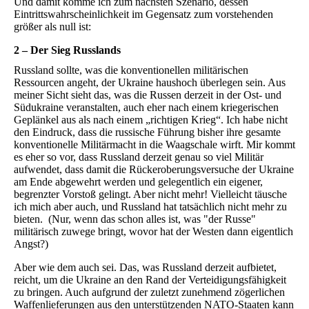
Und damit komme ich zum nächsten Szenario, dessen
Eintrittswahrscheinlichkeit im Gegensatz zum vorstehenden
größer als null ist:
2 – Der Sieg Russlands
Russland sollte, was die konventionellen militärischen
Ressourcen angeht, der Ukraine haushoch überlegen sein. Aus
meiner Sicht sieht das, was die Russen derzeit in der Ost- und
Südukraine veranstalten, auch eher nach einem kriegerischen
Geplänkel aus als nach einem „richtigen Krieg“. Ich habe nicht
den Eindruck, dass die russische Führung bisher ihre gesamte
konventionelle Militärmacht in die Waagschale wirft. Mir kommt
es eher so vor, dass Russland derzeit genau so viel Militär
aufwendet, dass damit die Rückeroberungsversuche der Ukraine
am Ende abgewehrt werden und gelegentlich ein eigener,
begrenzter Vorstoß gelingt. Aber nicht mehr! Vielleicht täusche
ich mich aber auch, und Russland hat tatsächlich nicht mehr zu
bieten. (Nur, wenn das schon alles ist, was "der Russe"
militärisch zuwege bringt, wovor hat der Westen dann eigentlich
Angst?)
Aber wie dem auch sei. Das, was Russland derzeit aufbietet,
reicht, um die Ukraine an den Rand der Verteidigungsfähigkeit
zu bringen. Auch aufgrund der zuletzt zunehmend zögerlichen
Waffenlieferungen aus den unterstützenden NATO-Staaten kann