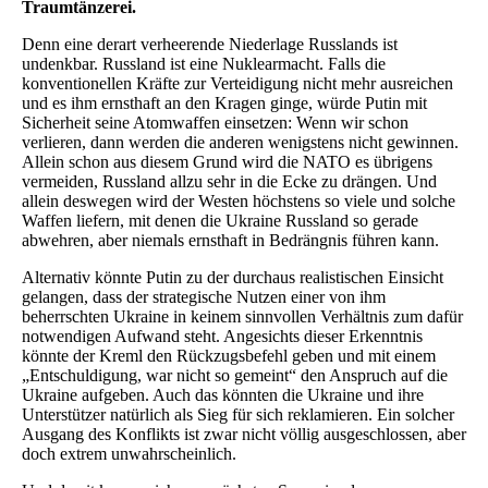
Traumtänzerei.
Denn eine derart verheerende Niederlage Russlands ist
undenkbar. Russland ist eine Nuklearmacht. Falls die
konventionellen Kräfte zur Verteidigung nicht mehr ausreichen
und es ihm ernsthaft an den Kragen ginge, würde Putin mit
Sicherheit seine Atomwaffen einsetzen: Wenn wir schon
verlieren, dann werden die anderen wenigstens nicht gewinnen.
Allein schon aus diesem Grund wird die NATO es übrigens
vermeiden, Russland allzu sehr in die Ecke zu drängen. Und
allein deswegen wird der Westen höchstens so viele und solche
Waffen liefern, mit denen die Ukraine Russland so gerade
abwehren, aber niemals ernsthaft in Bedrängnis führen kann.
Alternativ könnte Putin zu der durchaus realistischen Einsicht
gelangen, dass der strategische Nutzen einer von ihm
beherrschten Ukraine in keinem sinnvollen Verhältnis zum dafür
notwendigen Aufwand steht. Angesichts dieser Erkenntnis
könnte der Kreml den Rückzugsbefehl geben und mit einem
„Entschuldigung, war nicht so gemeint“ den Anspruch auf die
Ukraine aufgeben. Auch das könnten die Ukraine und ihre
Unterstützer natürlich als Sieg für sich reklamieren. Ein solcher
Ausgang des Konflikts ist zwar nicht völlig ausgeschlossen, aber
doch extrem unwahrscheinlich.