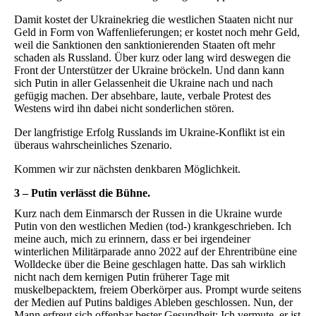
Damit kostet der Ukrainekrieg die westlichen Staaten nicht nur
Geld in Form von Waffenlieferungen; er kostet noch mehr Geld,
weil die Sanktionen den sanktionierenden Staaten oft mehr
schaden als Russland. Über kurz oder lang wird deswegen die
Front der Unterstützer der Ukraine bröckeln. Und dann kann
sich Putin in aller Gelassenheit die Ukraine nach und nach
gefügig machen. Der absehbare, laute, verbale Protest des
Westens wird ihn dabei nicht sonderlichen stören.
Der langfristige Erfolg Russlands im Ukraine-Konflikt ist ein
überaus wahrscheinliches Szenario.
Kommen wir zur nächsten denkbaren Möglichkeit.
3 – Putin verlässt die Bühne.
Kurz nach dem Einmarsch der Russen in die Ukraine wurde
Putin von den westlichen Medien (tod-) krankgeschrieben. Ich
meine auch, mich zu erinnern, dass er bei irgendeiner
winterlichen Militärparade anno 2022 auf der Ehrentribüne eine
Wolldecke über die Beine geschlagen hatte. Das sah wirklich
nicht nach dem kernigen Putin früherer Tage mit
muskelbepacktem, freiem Oberkörper aus. Prompt wurde seitens
der Medien auf Putins baldiges Ableben geschlossen. Nun, der
Mann erfreut sich offenbar bester Gesundheit: Ich vermute, er ist