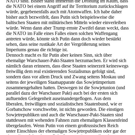
NATO sind. Bisher stand immerhin die Drohung im Raum, dass
die NATO bei einem Angriff auf ihr Territorium zurückschlagen
würde, gegebenenfalls auch mit Atomwaffen. Ich habe daher
bisher auch bezweifelt, dass Putin sich beispielsweise die
baltischen Staaten mit militärischen Mitteln wieder einverleiben
würde. Wenn dann aber Trump ernste Zweifel daran weckt, dass
die NATO im Falle eines Falles einen solchen Waffengang
antreten würde, könnte sich Putin dann doch wieder bestärkt
sehen, dass seine rustikale Art der Vergrößerung seines
Imperiums genau die richtige ist.
Dennoch macht es für Putin aber keinen Sinn, sich über
ehemalige Warschauer-Pakt-Staaten herzumachen. Er wird sich
nämlich daran erinnern, dass diese Staaten seinerzeit keineswegs
freiwillig dem real existierenden Sozialismus gefolgt sind,
sondern dass vor allem Druck und Zwang seitens Moskau und
seitens der jeweiligen Staatsapparate das Sowjetimperium
zusammengehalten hatten. Deswegen ist die Sowjetunion (und
parallel dazu der Warschauer Pakt) auch bei der ersten sich
auftuenden Gelegenheit auseinandergeflogen. Aus dem
liberalen, freiwilligen und sozialistischen Staatenbund, wie er
Gorbatschow vorschwebte, ist nichts geworden. Die einstigen
Sowjetrepubliken und auch die Warschauer-Pakt-Staaten sind
stattdessen mit wehenden Fahnen zum ehemaligen Klassenfeind
übergelaufen. Wenn Putin von einem großrussischen Reich
unter Einschluss der ehemaligen Sowjetrepubliken oder gar der