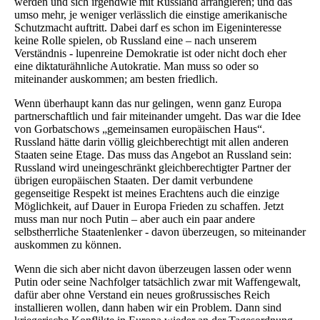
werden und sich irgendwie mit Russland arrangieren; und das
umso mehr, je weniger verlässlich die einstige amerikanische
Schutzmacht auftritt. Dabei darf es schon im Eigeninteresse
keine Rolle spielen, ob Russland eine – nach unserem
Verständnis - lupenreine Demokratie ist oder nicht doch eher
eine diktaturähnliche Autokratie. Man muss so oder so
miteinander auskommen; am besten friedlich.
Wenn überhaupt kann das nur gelingen, wenn ganz Europa
partnerschaftlich und fair miteinander umgeht. Das war die Idee
von Gorbatschows „gemeinsamen europäischen Haus“.
Russland hätte darin völlig gleichberechtigt mit allen anderen
Staaten seine Etage. Das muss das Angebot an Russland sein:
Russland wird uneingeschränkt gleichberechtigter Partner der
übrigen europäischen Staaten. Der damit verbundene
gegenseitige Respekt ist meines Erachtens auch die einzige
Möglichkeit, auf Dauer in Europa Frieden zu schaffen. Jetzt
muss man nur noch Putin – aber auch ein paar andere
selbstherrliche Staatenlenker - davon überzeugen, so miteinander
auskommen zu können.
Wenn die sich aber nicht davon überzeugen lassen oder wenn
Putin oder seine Nachfolger tatsächlich zwar mit Waffengewalt,
dafür aber ohne Verstand ein neues großrussisches Reich
installieren wollen, dann haben wir ein Problem. Dann sind