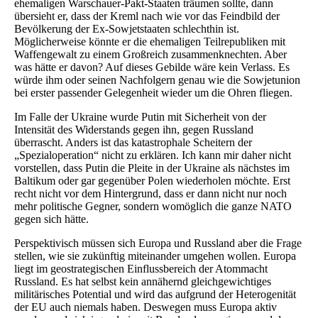
ehemaligen Warschauer-Pakt-Staaten träumen sollte, dann
übersieht er, dass der Kreml nach wie vor das Feindbild der
Bevölkerung der Ex-Sowjetstaaten schlechthin ist.
Möglicherweise könnte er die ehemaligen Teilrepubliken mit
Waffengewalt zu einem Großreich zusammenknechten. Aber
was hätte er davon? Auf dieses Gebilde wäre kein Verlass. Es
würde ihm oder seinen Nachfolgern genau wie die Sowjetunion
bei erster passender Gelegenheit wieder um die Ohren fliegen.
Im Falle der Ukraine wurde Putin mit Sicherheit von der
Intensität des Widerstands gegen ihn, gegen Russland
überrascht. Anders ist das katastrophale Scheitern der
„Spezialoperation“ nicht zu erklären. Ich kann mir daher nicht
vorstellen, dass Putin die Pleite in der Ukraine als nächstes im
Baltikum oder gar gegenüber Polen wiederholen möchte. Erst
recht nicht vor dem Hintergrund, dass er dann nicht nur noch
mehr politische Gegner, sondern womöglich die ganze NATO
gegen sich hätte.
Perspektivisch müssen sich Europa und Russland aber die Frage
stellen, wie sie zukünftig miteinander umgehen wollen. Europa
liegt im geostrategischen Einflussbereich der Atommacht
Russland. Es hat selbst kein annähernd gleichgewichtiges
militärisches Potential und wird das aufgrund der Heterogenität
der EU auch niemals haben. Deswegen muss Europa aktiv