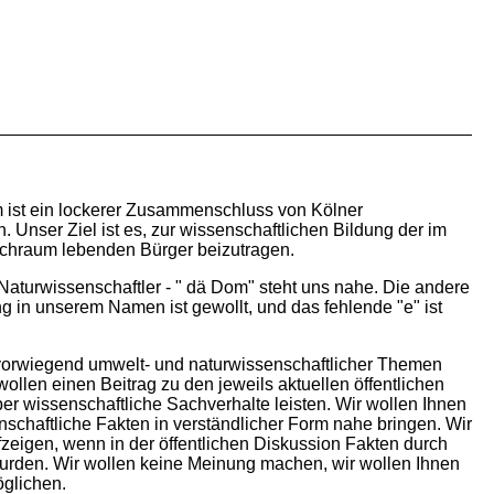
 ist ein lockerer Zusammenschluss von Kölner
. Unser Ziel ist es, zur wissenschaftlichen Bildung der im
chraum lebenden Bürger beizutragen.
Naturwissenschaftler - " dä Dom" steht uns nahe. Die andere
g in unserem Namen ist gewollt, und das fehlende "e" ist
vorwiegend umwelt- und naturwissenschaftlicher Themen
llen einen Beitrag zu den jeweils aktuellen öffentlichen
er wissenschaftliche Sachverhalte leisten. Wir wollen Ihnen
schaftliche Fakten in verständlicher Form nahe bringen. Wir
zeigen, wenn in der öffentlichen Diskussion Fakten durch
 wurden. Wir wollen keine Meinung machen, wir wollen Ihnen
glichen.