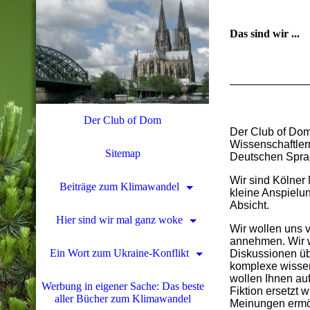
Das sind wir ...
Der Club of Dom
Der Club of Dom
Wissenschaftlern
Sitemap
Deutschen Spra
Wir sind Kölner 
Beiträge zum Klimawandel
kleine Anspielun
Absicht.
Hier sind wir mal ganz woke
Wir wollen uns 
annehmen. Wir wo
Ein Wort zum Ukraine-Konflikt
Diskussionen üb
komplexe wissen
wollen Ihnen auf
Werbung in eigener Sache: Das beste
Fiktion ersetzt
aller Bücher zum Klimawandel
Meinungen ermö